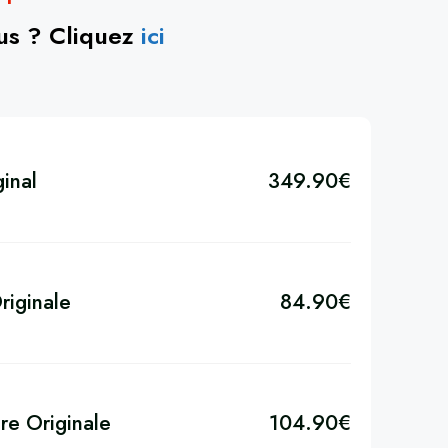
ous ? Cliquez
ici
inal
349.90
€
riginale
84.90
€
re Originale
104.90
€