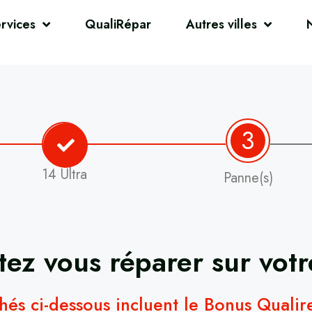
rvices
QualiRépar
Autres villes
3
14 Ultra
Panne(s)
ez vous réparer sur vot
chés ci-dessous incluent le Bonus Quali