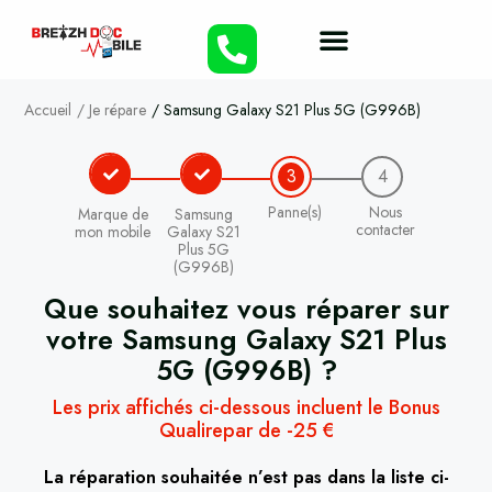
Accueil
/
Je répare
/
Samsung Galaxy S21 Plus 5G (G996B)
3
4
Panne(s)
Nous
Marque de
Samsung
contacter
mon mobile
Galaxy S21
Plus 5G
(G996B)
Que souhaitez vous réparer sur
votre
Samsung Galaxy S21 Plus
5G (G996B)
?
Les prix affichés ci-dessous incluent le Bonus
Qualirepar de -25 €
La réparation souhaitée n’est pas dans la liste ci-