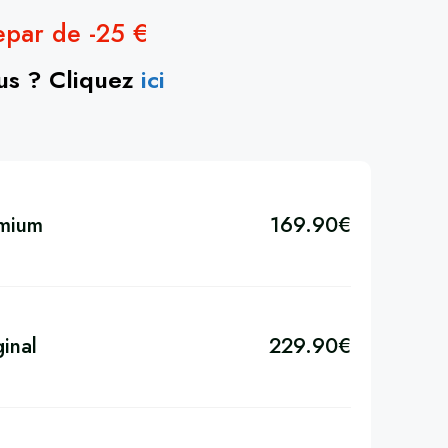
repar de -25 €
ous ? Cliquez
ici
emium
169.90
€
inal
229.90
€