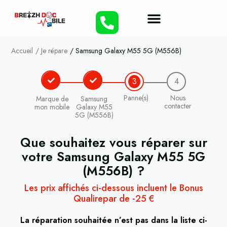
Accueil
/
Je répare
/
Samsung Galaxy M55 5G (M556B)
3
4
Panne(s)
Nous
Marque de
Samsung
contacter
mon mobile
Galaxy M55
5G (M556B)
Que souhaitez vous réparer sur
votre
Samsung Galaxy M55 5G
(M556B)
?
Les prix affichés ci-dessous incluent le Bonus
Qualirepar de -25 €
La réparation souhaitée n’est pas dans la liste ci-