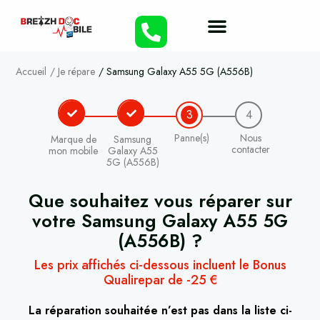
Accueil
/
Je répare
/
Samsung Galaxy A55 5G (A556B)
3
4
Panne(s)
Nous
Marque de
Samsung
contacter
mon mobile
Galaxy A55
5G (A556B)
Que souhaitez vous réparer sur
votre
Samsung Galaxy A55 5G
(A556B)
?
Les prix affichés ci-dessous incluent le Bonus
Qualirepar de -25 €
La réparation souhaitée n’est pas dans la liste ci-