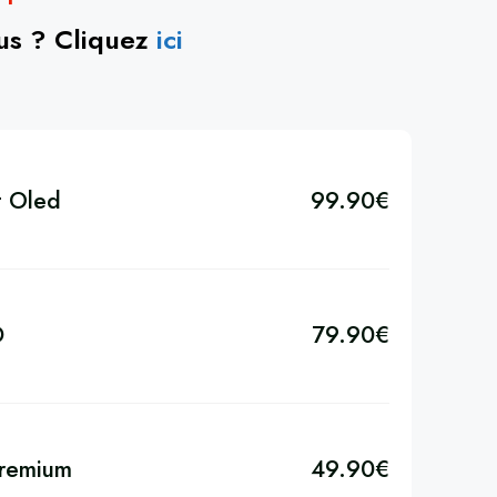
ous ? Cliquez
ici
t Oled
99.90
€
D
79.90
€
Premium
49.90
€