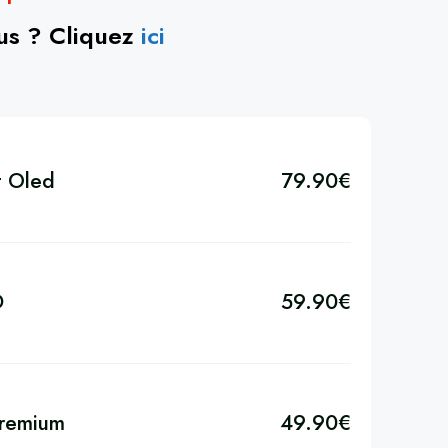
ous ? Cliquez
ici
t Oled
79.90
€
D
59.90
€
Premium
49.90
€