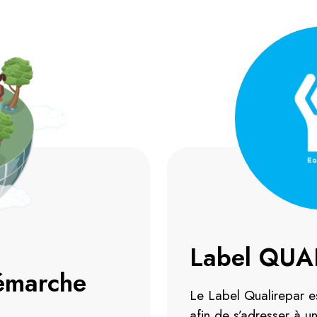
Label QUA
démarche
Le Label Qualirepar e
afin de s’adresser à u