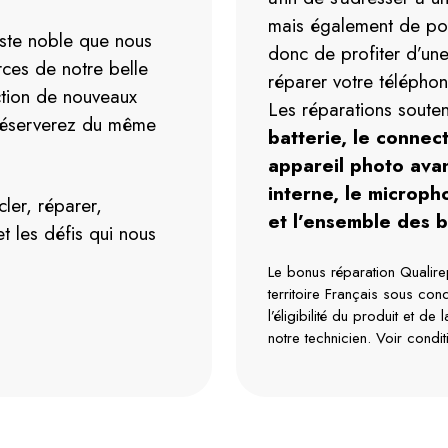
mais également de pou
ste noble que nous
donc de profiter d’un
ces de notre belle
réparer votre télépho
ction de nouveaux
Les réparations soute
préserverez du même
batterie, le connect
appareil photo avant
interne, le micropho
ler, réparer,
et l’ensemble des 
 et les défis qui nous
Le bonus réparation Qualirep
territoire Français sous co
l’éligibilité du produit et de 
notre technicien. Voir condi