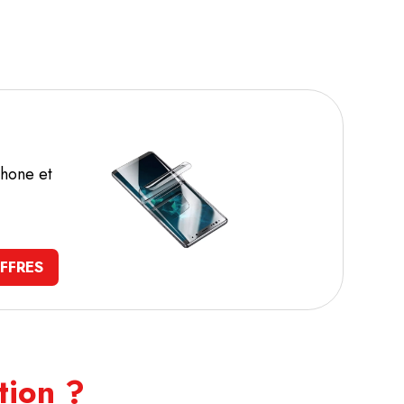
Phone et
FFRES
tion ?