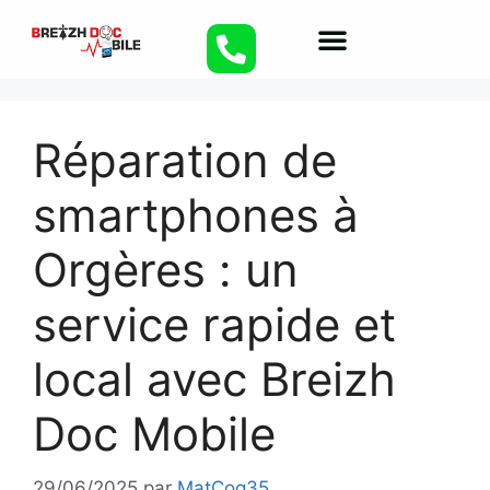
Réparation de
smartphones à
Orgères : un
service rapide et
local avec Breizh
Doc Mobile
29/06/2025
par
MatCoq35